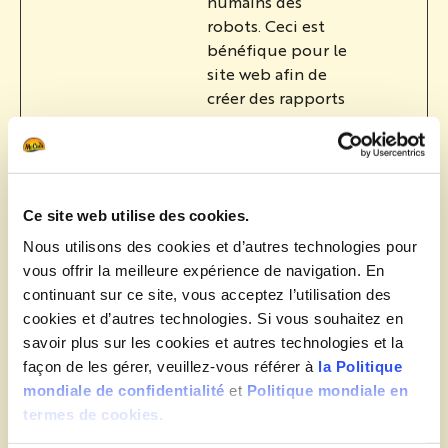
humains des
robots. Ceci est
bénéfique pour le
site web afin de
créer des rapports
valides sur
l'utilisation du
leur site.
CookieCo
jeu.mccai
Stocke
1 année
Ce site web utilise des cookies.
nsent [x2]
n.fr
l'autorisation
Nous utilisons des cookies et d’autres technologies pour
Cookiebo
d'utilisation de
vous offrir la meilleure expérience de navigation. En
t
cookies pour le
continuant sur ce site, vous acceptez l’utilisation des
domaine actuel
cookies et d’autres technologies. Si vous souhaitez en
par l'utilisateur
savoir plus sur les cookies et autres technologies et la
PHPSESS
jeu.mccai
Conserve la
Sessio
façon de les gérer, veuillez-vous référer à
la Politique
ID
n.fr
configuration des
n
mondiale de confidentialité
et
Politique mondiale en
paramètres des
termes de cookies.
utilisateurs à