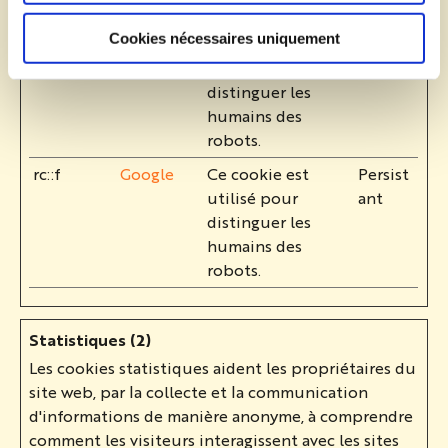
robots.
Cookies nécessaires uniquement
rc::c
Google
Ce cookie est
Sessio
utilisé pour
n
distinguer les
humains des
robots.
rc::f
Google
Ce cookie est
Persist
utilisé pour
ant
distinguer les
humains des
robots.
Statistiques (2)
Les cookies statistiques aident les propriétaires du
site web, par la collecte et la communication
d'informations de manière anonyme, à comprendre
comment les visiteurs interagissent avec les sites