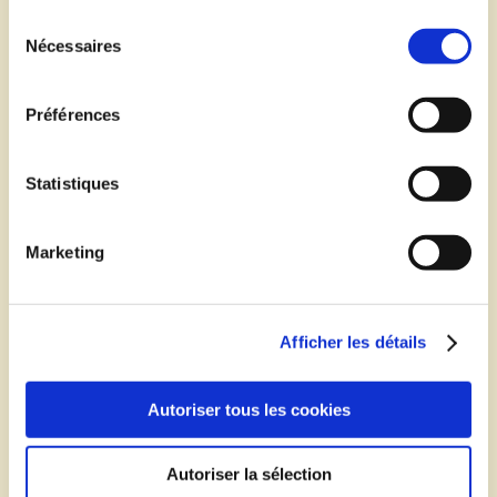
travers les
Sélection du consentement
demandes de
Nécessaires
page.
rc::a
Google
Ce cookie est
Persist
Préférences
utilisé pour
ant
distinguer les
humains des
Statistiques
robots. Ceci est
bénéfique pour le
Marketing
site web afin de
créer des rapports
valides sur
l'utilisation du
Afficher les détails
leur site.
rc::b
Google
Ce cookie est
Sessio
Autoriser tous les cookies
utilisé pour
n
distinguer les
Autoriser la sélection
humains des