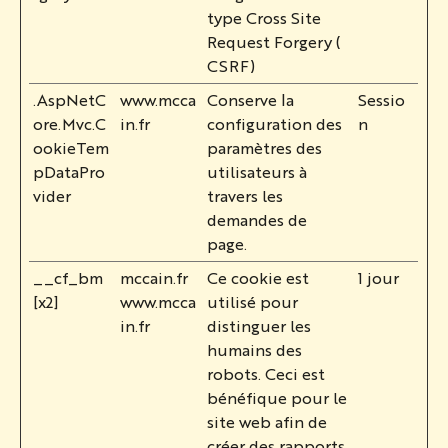
type Cross Site
Request Forgery (
CSRF)
.AspNetC
www.mcca
Conserve la
Sessio
ore.Mvc.C
in.fr
configuration des
n
ookieTem
paramètres des
pDataPro
utilisateurs à
vider
travers les
demandes de
page.
__cf_bm
mccain.fr
Ce cookie est
1 jour
[x2]
www.mcca
utilisé pour
in.fr
distinguer les
humains des
robots. Ceci est
bénéfique pour le
site web afin de
créer des rapports