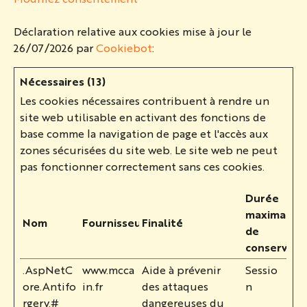
Déclaration relative aux cookies mise à jour le
26/07/2026 par
Cookiebot
:
Nécessaires (13)
Les cookies nécessaires contribuent à rendre un
site web utilisable en activant des fonctions de
base comme la navigation de page et l'accès aux
zones sécurisées du site web. Le site web ne peut
pas fonctionner correctement sans ces cookies.
Durée
maximale
Nom
Fournisseur
Finalité
de
conservati
.AspNetC
www.mcca
Aide à prévenir
Sessio
ore.Antifo
in.fr
des attaques
n
rgery.#
dangereuses du