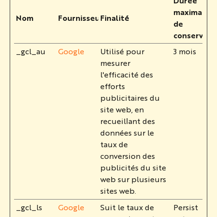
Durée
maximale
Nom
Fournisseur
Finalité
de
conservati
_gcl_au
Google
Utilisé pour
3 mois
mesurer
l'efficacité des
efforts
publicitaires du
site web, en
recueillant des
données sur le
taux de
conversion des
publicités du site
web sur plusieurs
sites web.
_gcl_ls
Google
Suit le taux de
Persist