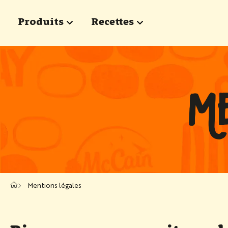
Passer au contenu principal
Produits
Recettes
show submenu for "Produits"
show submenu for "Rece
ME
Mentions légales