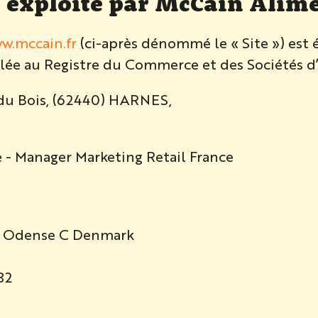
 exploité par McCain Alime
w.mccain.fr
(ci-après dénommé le « Site ») es
e au Registre du Commerce et des Sociétés d’
te du Bois, (62440) HARNES,
 - Manager Marketing Retail France
00 Odense C Denmark
82