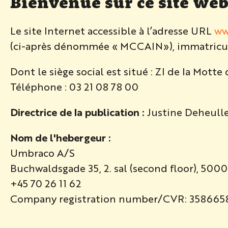
Bienvenue sur ce site web
Le site Internet accessible à l’adresse URL
ww
(ci-après dénommée « MCCAIN»), immatriculé
Dont le siège social est situé : ZI de la Mot
Téléphone : 03 21 08 78 00
Directrice de la publication :
Justine Deheulle
Nom de l'hebergeur :
Umbraco A/S
Buchwaldsgade 35, 2. sal (second floor), 50
+45 70 26 11 62
Company registration number/CVR: 358665