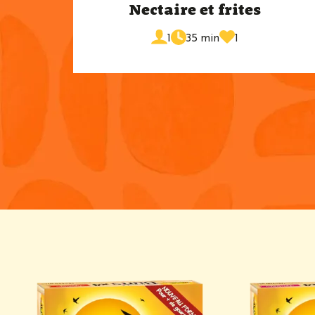
Nectaire et frites
fois
de
ajouté
portions
1
35 min
1
cuisson
aux
favoris