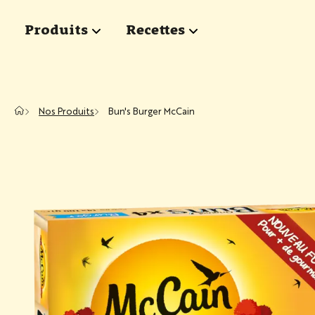
Passer au contenu principal
Produits
Recettes
show submenu for "Produits"
show submenu for "Rece
Nos Produits
Bun's Burger McCain