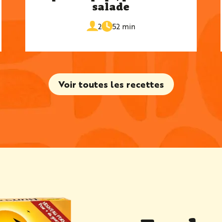
salade
de
portions
2
52 min
cuisson
Voir toutes les recettes