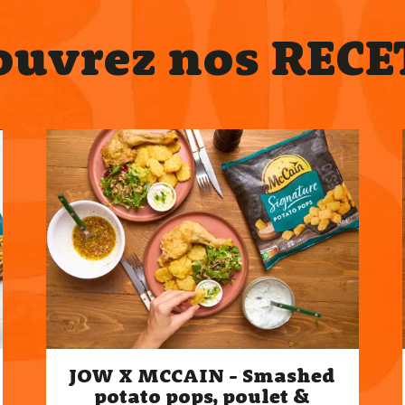
ouvrez nos RECE
JOW X MCCAIN - Smashed
potato pops, poulet &