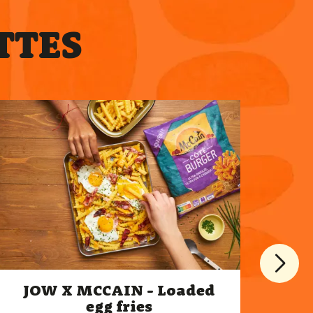
TTES
JOW X MCCAIN - Loaded
J
egg fries