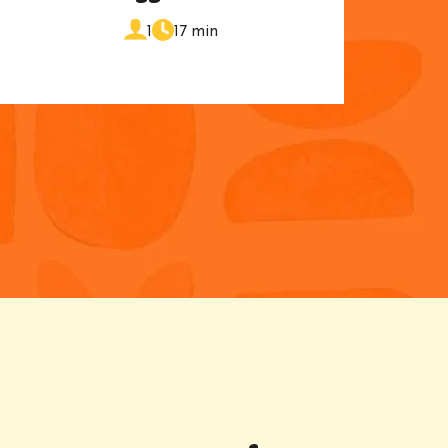
de
portions
1
17 min
cuisson