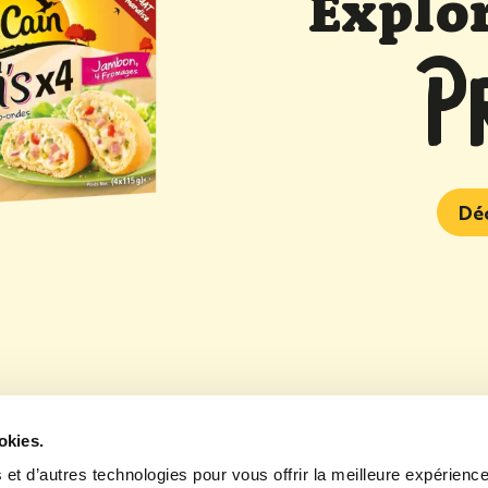
Explor
P
Dé
bon 4 Fromages McCain
okies.
 et d’autres technologies pour vous offrir la meilleure expérienc