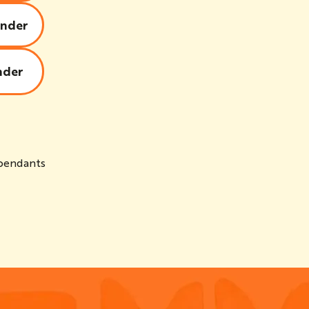
nder
der
épendants