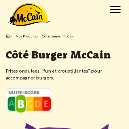
Passer au contenu principal
w submenu for "Produits"
Nos Produits
Côté Burger McCain
w submenu for "Recettes"
Côté Burger McCain
Frites ondulées, “fun et croustillantes” pour
accompagner burgers.