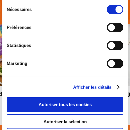
Sélection du consentement
Découvrez nos RECETTES
Nécessaires
Préférences
Statistiques
Marketing
Afficher les détails
d
JOW X MCCAIN - Hot dog &
frites
Autoriser tous les cookies
de
portions
2
19 min
cuisson
Autoriser la sélection