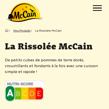
Passer au contenu principal
w submenu for "Produits"
Nos Produits
La Rissolée McCain
w submenu for "Recettes"
La Rissolée McCain
De petits cubes de pommes de terre dorés,
croustillants et fondants à la fois avec une cuisson
simple et rapide !