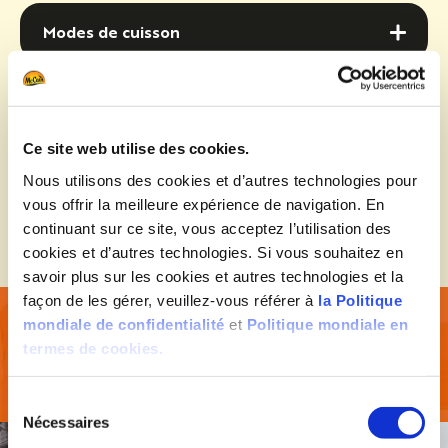
Modes de cuisson
Modes de cuisson
Ingrédients
Ingrédients
Ce site web utilise des cookies.
Informations Nutritionnelles
Nous utilisons des cookies et d’autres technologies pour
Informations Nutritionnelles
vous offrir la meilleure expérience de navigation. En
continuant sur ce site, vous acceptez l’utilisation des
cookies et d’autres technologies. Si vous souhaitez en
savoir plus sur les cookies et autres technologies et la
façon de les gérer, veuillez-vous référer à
la Politique
mondiale de confidentialité
et
Politique mondiale en
termes de cookies.
Découvrez nos RECETTES
Sélection du consentement
Nécessaires