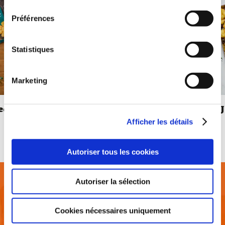
Préférences
Statistiques
Marketing
ed
JOW X MCCAIN - Poulet
rôti, pommes de terre &
Afficher les détails
feta fouettée
de
portions
1
40 min
cuisson
Autoriser tous les cookies
Autoriser la sélection
Voir toutes les recettes
Cookies nécessaires uniquement