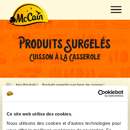
Passer au contenu principal
w submenu for "Produits"
PRODUITS SURGELÉS
w submenu for "Recettes"
CUISSON À LA CASSEROLE
Nos Produits
Produits surgelés par type de cuisson
Casserole
Choisir par
Ce site web utilise des cookies.
Nous utilisons des cookies et d’autres technologies pour
Tous les produits
Gamme
vous offrir la meilleure expérience de navigation. En