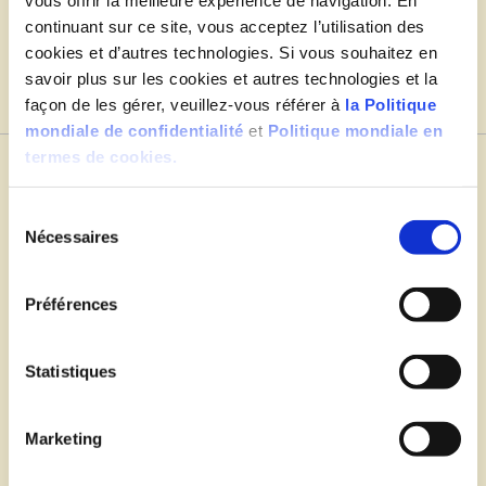
continuant sur ce site, vous acceptez l’utilisation des
cookies et d’autres technologies. Si vous souhaitez en
Méthode de cuisson
savoir plus sur les cookies et autres technologies et la
façon de les gérer, veuillez-vous référer à
la Politique
mondiale de confidentialité
et
Politique mondiale en
termes de cookies.
Four
Air Fryer
Micro-ondes
Friteuse
Sélection du consentement
Poêle
Casserole
X Effacer les filtres
Nécessaires
Préférences
Statistiques
Marketing