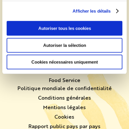
Suivez-nous !
Afficher les détails
Autoriser tous les cookies
À propos
Contactez-nous
Autoriser la sélection
Recrutement
Agriculteurs
Cookies nécessaires uniquement
Pickers
Food Service
Politique mondiale de confidentialité
Conditions générales
Mentions légales
Cookies
Rapport public pays par pays