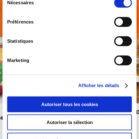
Nécessaires
Découvrez nos RECETTES
Préférences
Statistiques
Marketing
Afficher les détails
Autoriser tous les cookies
JOW X MCCAIN - Croque
J
ots
monsieur au Saint
Autoriser la sélection
Nectaire et frites
fois
de
ajouté
portions
1
35 min
1
cuisson
aux