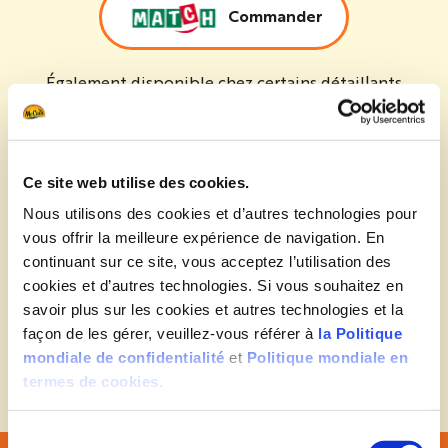
Commander
Également disponible chez certains détaillants
indépendants
Modes de cuisson
Modes de cuisson
Ce site web utilise des cookies.
Nous utilisons des cookies et d’autres technologies pour
Ingrédients
vous offrir la meilleure expérience de navigation. En
Ingrédients
continuant sur ce site, vous acceptez l’utilisation des
cookies et d’autres technologies. Si vous souhaitez en
savoir plus sur les cookies et autres technologies et la
Informations Nutritionnelles
Informations Nutritionnelles
façon de les gérer, veuillez-vous référer à
la Politique
mondiale de confidentialité
et
Politique mondiale en
termes de cookies.
Sélection du consentement