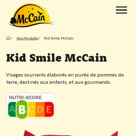
Passer au contenu principal
w submenu for "Produits"
Nos Produits
Kid Smile McCain
w submenu for "Recettes"
Kid Smile McCain
Visages souriants élaborés en purée de pommes de
terre, destinés aux enfants, et aux gourmands .