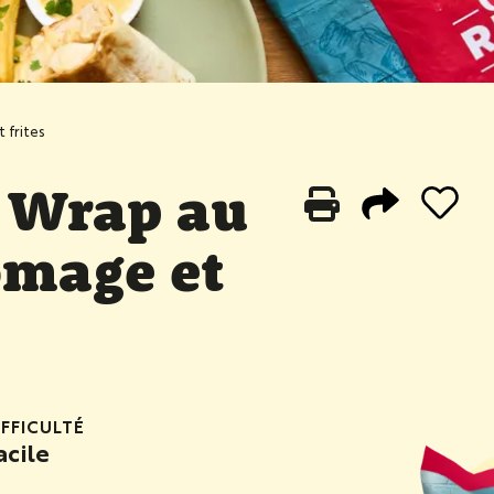
 frites
 Wrap au
omage et
IFFICULTÉ
acile