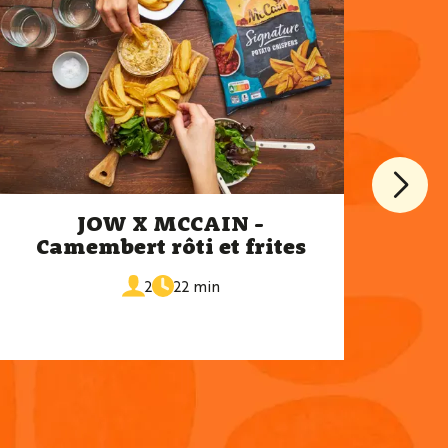
JOW X MCCAIN -
J
Camembert rôti et frites
de
portions
2
22 min
cuisson