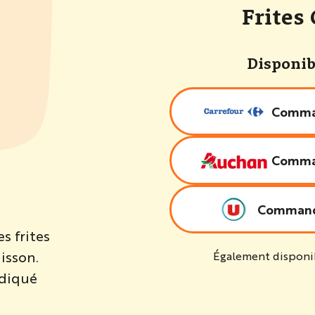
Frites
Disponib
Comma
Comma
Comman
s frites
isson.
Également disponib
ndiqué