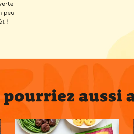
verte
un peu
êt !
 pourriez aussi 