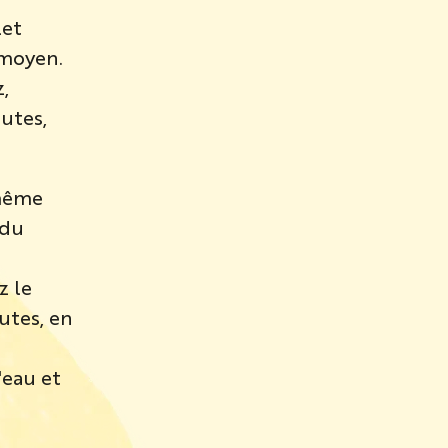
let
 moyen.
,
nutes,
 même
 du
z le
utes, en
'eau et