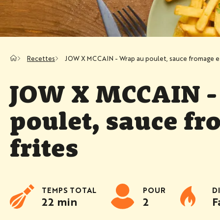
Recettes
JOW X MCCAIN - Wrap au poulet, sauce fromage et
JOW X MCCAIN -
poulet, sauce fr
frites
TEMPS TOTAL
POUR
D
22 min
2
F