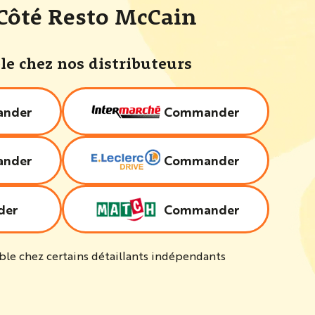
 Côté Resto McCain
le chez nos distributeurs
nder
Commander
nder
Commander
der
Commander
le chez certains détaillants indépendants