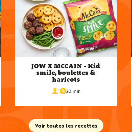
JOW X MCCAIN - Kid
smile, boulettes &
haricots
de
portions
1
20 min
cuisson
Voir toutes les recettes