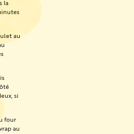
s la
minutes
oulet au
au
es
is
côté
eux, si
u four
 wrap au