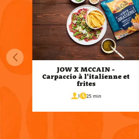
JOW X MCCAIN -
Carpaccio à l'italienne et
frites
de
portions
1
25 min
cuisson