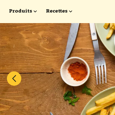
Passer au contenu principal
Produits
Recettes
show submenu for "Produits"
show submenu for "Rece