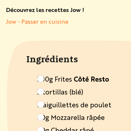
Découvrez les recettes Jow !
Jow - Passer en cuisine
Ingrédients
300g Frites
Côté Resto
2 tortillas (blé)
6 aiguillettes de poulet
60g Mozzarella râpée
60g Cheddar râpé