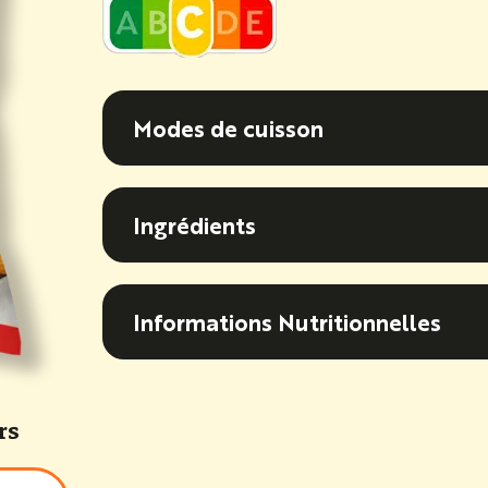
Modes de cuisson
Modes de cuisson
Ingrédients
Ingrédients
Informations Nutritionnel
Informations Nutritionnelles
rs