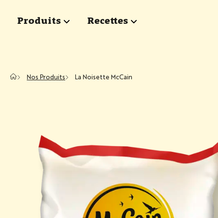
Passer au contenu principal
Produits
Recettes
show submenu for "Produits"
show submenu for "Rece
Nos Produits
La Noisette McCain