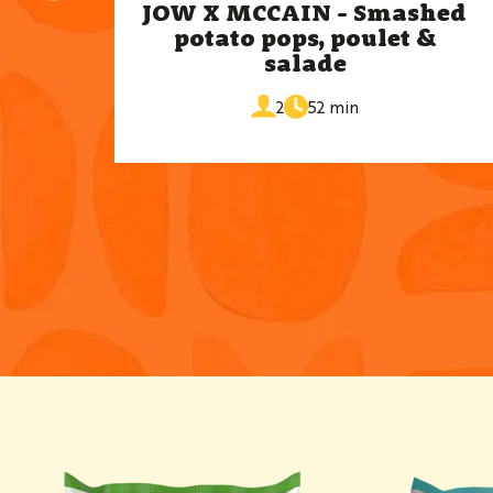
JOW X MCCAIN - Smashed
potato pops, poulet &
salade
de
portions
2
52 min
cuisson