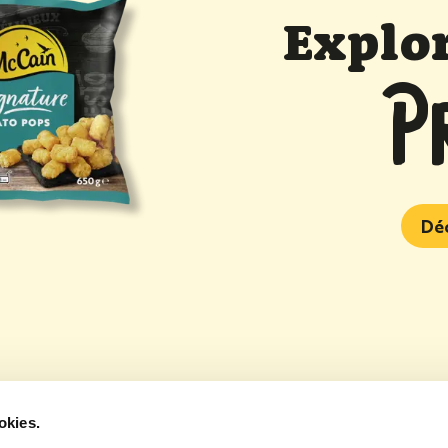
Explor
P
Dé
 Potato Pops McCain
okies.