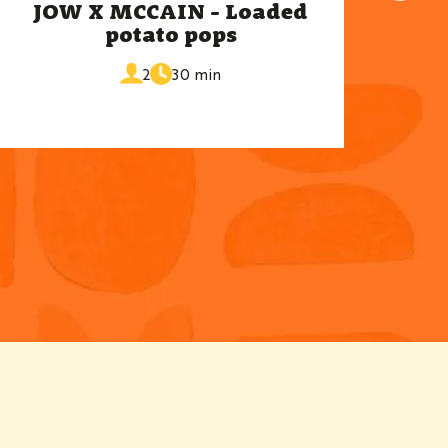
JOW X MCCAIN - Loaded
J
potato pops
de
portions
2
30 min
cuisson