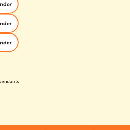
nder
nder
nder
épendants