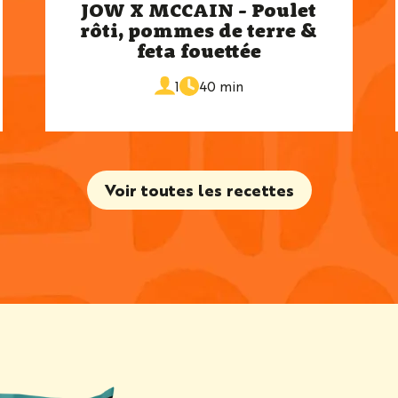
JOW X MCCAIN - Poulet
rôti, pommes de terre &
feta fouettée
de
portions
1
40 min
cuisson
Voir toutes les recettes