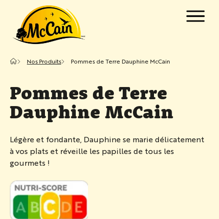
Passer au contenu principal
w submenu for "Produits"
Nos Produits
Pommes de Terre Dauphine McCain
w submenu for "Recettes"
Pommes de Terre
Dauphine McCain
Légère et fondante, Dauphine se marie délicatement
à vos plats et réveille les papilles de tous les
gourmets !