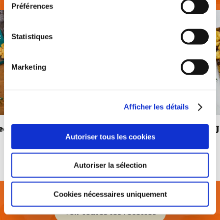
Préférences
Statistiques
Marketing
Afficher les détails
ed
JOW X MCCAIN - Poulet
Autoriser tous les cookies
rôti, pommes de terre &
feta fouettée
de
portions
Autoriser la sélection
1
40 min
cuisson
Cookies nécessaires uniquement
Voir toutes les recettes