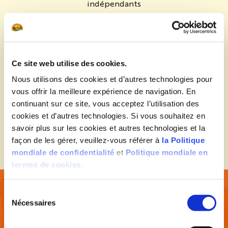
indépendants
Modes de cuisson
Modes de cuisson
Ce site web utilise des cookies.
Ingrédients
Ingrédients
Nous utilisons des cookies et d’autres technologies pour
vous offrir la meilleure expérience de navigation. En
continuant sur ce site, vous acceptez l’utilisation des
Informations Nutritionnelles
cookies et d’autres technologies. Si vous souhaitez en
Informations Nutritionnelles
savoir plus sur les cookies et autres technologies et la
façon de les gérer, veuillez-vous référer à
la Politique
mondiale de confidentialité
et
Politique mondiale en
termes de cookies.
Sélection du consentement
Nécessaires
Découvrez nos RECETTES