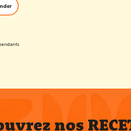
nder
épendants
ouvrez nos RECE