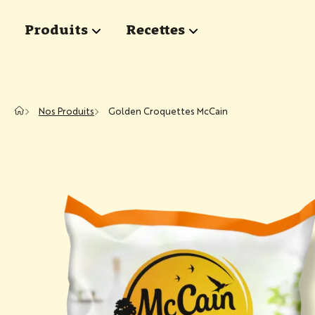
Passer au contenu principal
Produits
Recettes
show submenu for "Produits"
show submenu for "Rece
Nos Produits
Golden Croquettes McCain