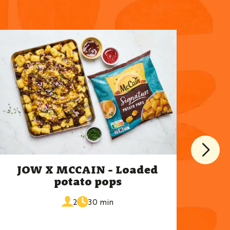
JOW X MCCAIN - Loaded
J
potato pops
de
portions
2
30 min
cuisson