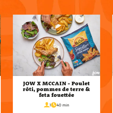
JOW X MCCAIN - Poulet
rôti, pommes de terre &
feta fouettée
de
portions
1
40 min
cuisson