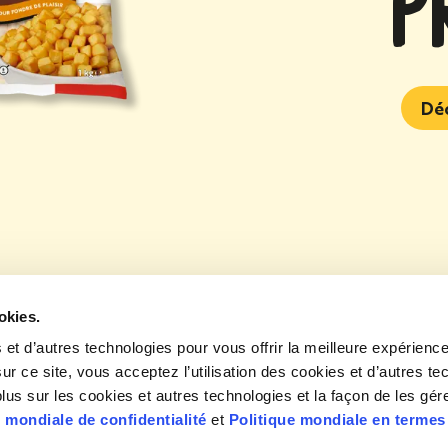
P
Dé
ée McCain
okies.
 et d’autres technologies pour vous offrir la meilleure expérienc
À propos
Politi
ur ce site, vous acceptez l’utilisation des cookies et d’autres te
!
us sur les cookies et autres technologies et la façon de les gére
Contactez-nous
Condit
e mondiale de confidentialité
et
Politique mondiale en termes
Recrutement
Mentio