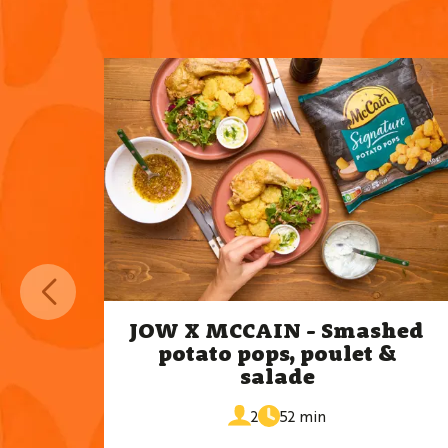
JOW X MCCAIN - Smashed
potato pops, poulet &
salade
de
portions
2
52 min
cuisson