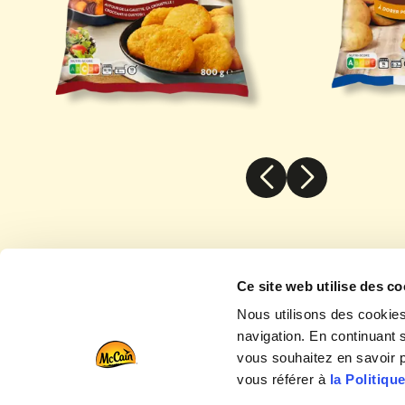
cCain
La Rissol
Rosti McCain
Ce site web utilise des co
Nous utilisons des cookies
navigation. En continuant s
Suivez-nous 
vous souhaitez en savoir pl
vous référer à
la Politiqu