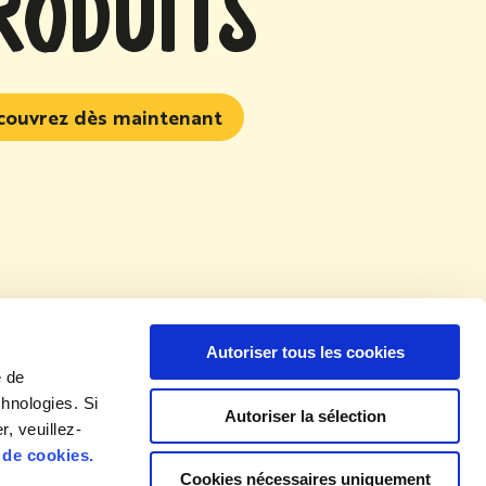
RODUITS
couvrez dès maintenant
Autoriser tous les cookies
e de
que mondiale de confidentialité
chnologies. Si
Autoriser la sélection
r, veuillez-
ions générales
 de cookies.
ns légales
Cookies nécessaires uniquement