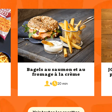
Bagels au saumon et au
J
fromage à la crème
de
portions
4
20 min
cuisson
Voir toutes les recettes