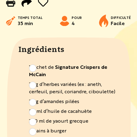
TEMPS TOTAL
POUR
DIFFICULTÉ
35 min
4
Facile
Ingrédients
1 sachet de
Signature Crispers de
McCain
25 g d’herbes variées (ex : aneth,
cerfeuil, persil, coriandre, ciboulette)
30 g d’amandes pilées
50 ml d’huile de cacahuète
200 ml de yaourt grecque
4 pains à burger